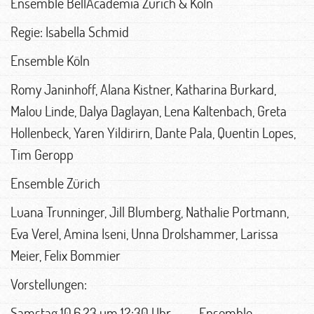
Ensemble BellAcademia Zürich & Köln
Regie: Isabella Schmid
Ensemble Köln
Romy Janinhoff, Alana Kistner, Katharina Burkard,
Malou Linde, Dalya Daglayan, Lena Kaltenbach, Greta
Hollenbeck, Yaren Yildirirn, Dante Pala, Quentin Lopes,
Tim Geropp
Ensemble Zürich
Luana Trunninger, Jill Blumberg, Nathalie Portmann,
Eva Verel, Amina Iseni, Unna Drolshammer, Larissa
Meier, Felix Bommier
Vorstellungen:
Samstag 10.6.23 um 12:30 Uhr Ensemble –