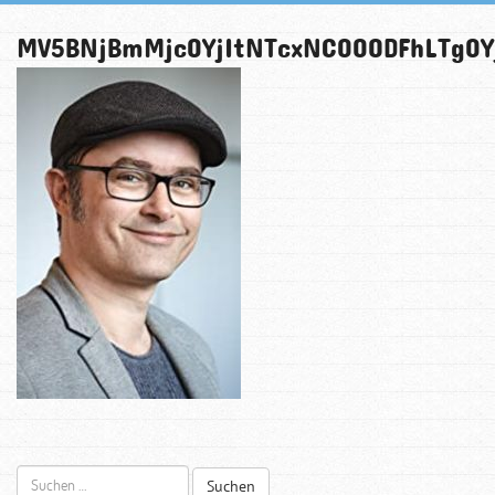
MV5BNjBmMjc0YjItNTcxNC00ODFhLTg0Y
Suchen